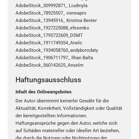
AdobeStock_309992871_ Liudmyla
AdobeStock_78925507_ viennapro
AdobeStock_13945916_ Kristina Benter
AdobeStock_1927225088_efesenko
AdobeStock_1795722609_DSMT
AdobeStock_1911749354_Anelo
AdobeStock_1934058760_andyborodaty
AdobeStock_1906711797_ Ilhan Balta
AdobeStock_560142625_Anselm
Haftungsausschluss
Inhalt des Onlineangebotes
Der Autor übernimmt keinerlei Gewähr für die
Aktualität, Korrektheit, Vollständigkeit oder Qualität
der bereitgestellten Informationen.
Haftungsansprüche gegen den Autor, welche sich
auf Schäden materieller oder ideeller Art beziehen,
die durch die Nutzung oder Nichtnutzung der