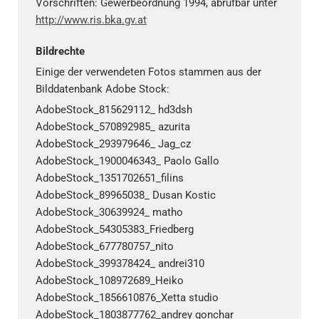
Vorschriften: Gewerbeordnung 1994, abrufbar unter
http://www.ris.bka.gv.at
Bildrechte
Einige der verwendeten Fotos stammen aus der
Bilddatenbank Adobe Stock:
AdobeStock_815629112_ hd3dsh
AdobeStock_570892985_ azurita
AdobeStock_293979646_ Jag_cz
AdobeStock_1900046343_ Paolo Gallo
AdobeStock_1351702651_filins
AdobeStock_89965038_ Dusan Kostic
AdobeStock_30639924_ matho
AdobeStock_54305383_Friedberg
AdobeStock_677780757_nito
AdobeStock_399378424_ andrei310
AdobeStock_108972689_Heiko
AdobeStock_1856610876_Xetta studio
AdobeStock_1803877762_andrey gonchar